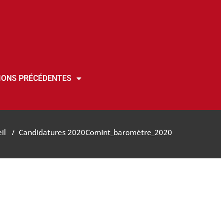
IONS PRÉCÉDENTES
il
/
Candidatures 2020
ComInt_baromètre_2020