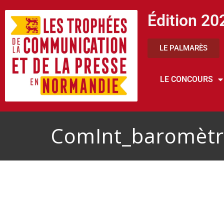
Édition 20
LE PALMARÈS
LE CONCOURS
ComInt_baromètr