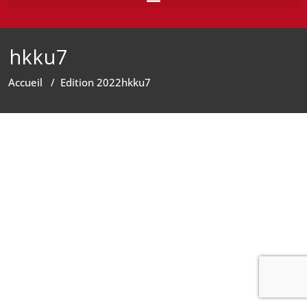
hkku7
Accueil
/
Edition 2022
hkku7