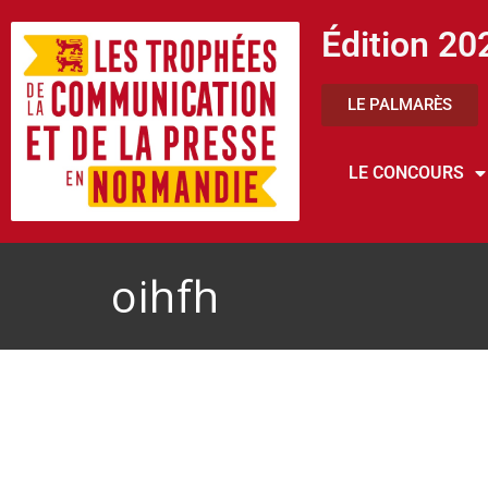
Édition 20
LE PALMARÈS
LE CONCOURS
oihfh