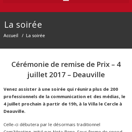
La soirée
Accueil
/
La soirée
Cérémonie de remise de Prix – 4
juillet 2017 – Deauville
Venez assister à
une
soirée
qui réunira plus de 200
professionnels de la communication et des médias
,
le
4 j
uillet
prochain
à partir de 19h
, à la Villa le Cercle
à
De
auville
.
Celle-ci
débutera par le désormais traditionnel
Com’Meeting
, initié par Nota Bene
. S
ous forme de speed