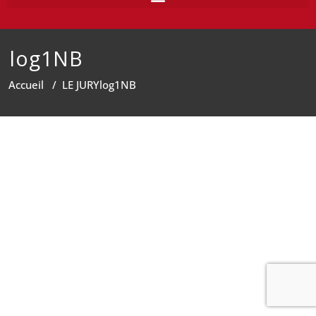
log1NB
Accueil
/
LE JURY
log1NB