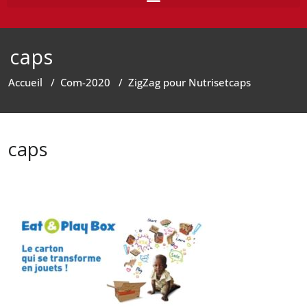
caps
Accueil
/
Com-2020
/
ZigZag pour Nutriset
caps
caps