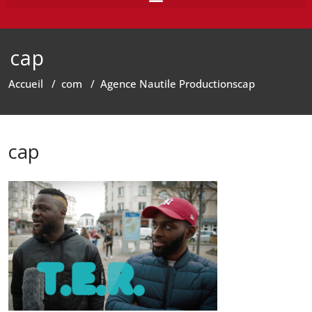
cap
Accueil
/
com
/
Agence Nautile Productions
cap
cap