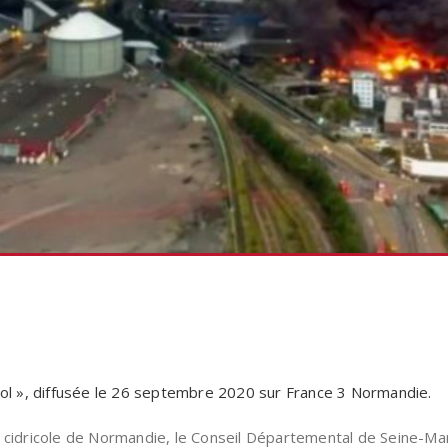
zol », diffusée le 26 septembre 2020 sur France 3 Normandie.
n cidricole de Normandie, le Conseil Départemental de Seine-