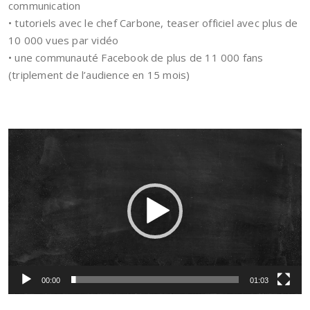
communication
• tutoriels avec le chef Carbone, teaser officiel avec plus de
10 000 vues par vidéo
• une communauté Facebook de plus de 11 000 fans
(triplement de l’audience en 15 mois)
Lecteur
vidéo
00:00
01:03