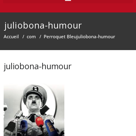
juliobona-humour
Accueil
/
com
/
Perroquet Bleu
juliobona-humour
juliobona-humour