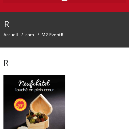
R
Accueil
/
com
/
M2 Event
R
R