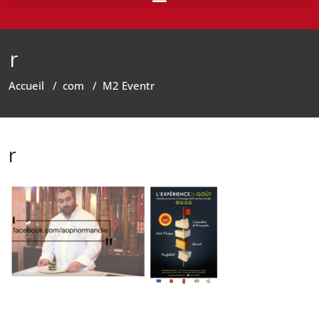
r
Accueil
/
com
/
M2 Event
r
r